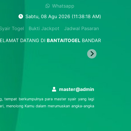
Whatsapp
Sabtu, 08 Agu 2026 (
11:38:18 AM
)
Syair Togel
Bukti Jackpot
Jadwal Pasaran
T DATANG DI
BANTAI
TOGEL
BANDAR TOGEL ONLINE DAN 
master@admin
ng, tempat berkumpulnya para master syair yang lagi
p hari, menolong Kamu dalam merumuskan angka-angka