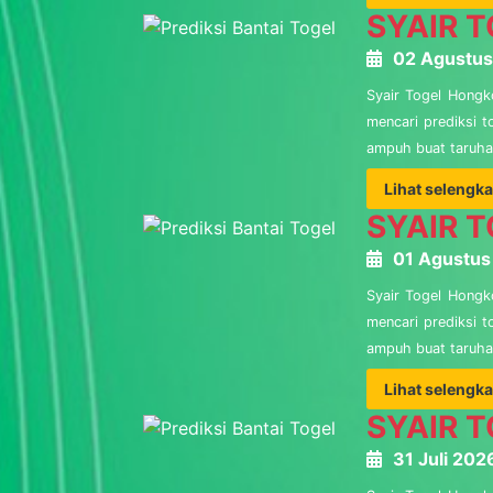
SYAIR 
02 Agustu
Syair Togel Hongk
mencari prediksi 
ampuh buat taruhan
Lihat selengk
SYAIR 
01 Agustus
Syair Togel Hongk
mencari prediksi 
ampuh buat taruhan
Lihat selengk
SYAIR 
31 Juli 202