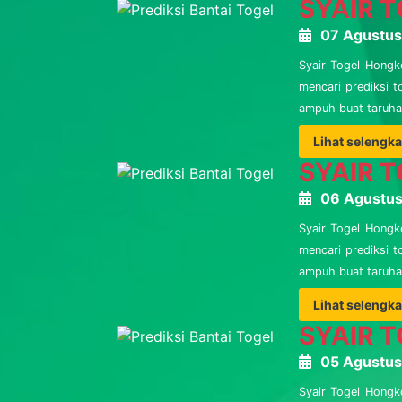
SYAIR 
07 Agustu
Syair Togel Hongk
mencari prediksi 
ampuh buat taruhan
Lihat selengk
SYAIR 
06 Agustu
Syair Togel Hongk
mencari prediksi 
ampuh buat taruhan
Lihat selengk
SYAIR 
05 Agustu
Syair Togel Hongk