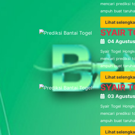
mencari prediksi 
ampuh buat taruhan
Lihat selengk
SYAIR 
04 Agustu
Syair Togel Hongk
mencari prediksi 
ampuh buat taruhan
Lihat selengk
SYAIR 
03 Agustu
Syair Togel Hongk
mencari prediksi 
ampuh buat taruhan
Lihat selengk