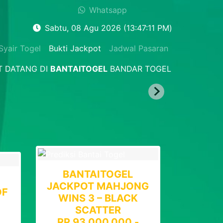
Whatsapp
Sabtu, 08 Agu 2026 (
13:47:11 PM
)
Syair Togel
Bukti Jackpot
Jadwal Pasaran
ANG DI
BANTAI
TOGEL
BANDAR TOGEL ONLINE DAN SITU
BANTAITOGEL
JACKPOT MAHJONG
OF
WINS 3 – BLACK
SCATTER
RP.93.000.000,-