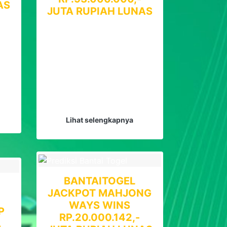
AS
JUTA RUPIAH LUNAS
**33
Selamat kepada User id : D****J
kan
Telah berhasil mendapatkan
ada
kemenangan besar pada
gan
permainan Dengan kemenangan
elah
Sebesar RP.93.000.000,– Setelah
ngan
mengisi formulir withdraw dengan
kurung waktu hanya . . .
Lihat selengkapnya
BANTAITOGEL
JACKPOT MAHJONG
WAYS WINS
P
RP.20.000.142,-
A