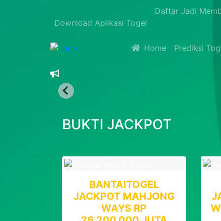
Daftar Jadi Mem
Download Aplikasi Togel
Home
Prediksi Tog
BUKTI JACKPOT
BANTAITOGEL
JACKPOT MAHJONG
J
WAYS RP
W
26.200.000 JUTA