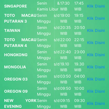
Senin &
17:30
17:45
SINGAPORE
Klik Disini
Kamis Libur
WIB
WIB
TOTO MACAU
Senin s/d
19:00
19:15
Klik Disini
PUTARAN 3
Minggu
WIB
WIB
Senin s/d
20:35
20:50
TAIWAN
Klik Disini
Minggu
WIB
WIB
TOTO MACAU
Senin s/d
22:00
22:15
Klik Disini
PUTARAN 4
Minggu
WIB
WIB
Senin s/d
22:40
23:00
HONGKONG
Klik Disini
Minggu
WIB
WIB
Senin s/d
19.10
19.30
MONGOLIA
Klik Disini
Minggu
WIB
WIB
Senin s/d
03:50
04:00
OREGON 03
Klik Disini
Minggu
WIB
WIB
Senin s/d
09:50
10:00
OREGON 09
Klik Disini
Minggu
WIB
WIB
NEW YORK
Senin s/d
09:15
09:30
Klik Disini
EVENING
Minggu
WIB
WIB