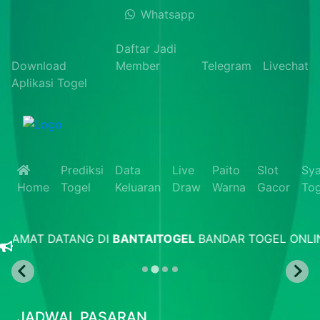
Whatsapp
Daftar Jadi
Download
Member
Telegram
Livechat
Aplikasi Togel
Prediksi
Data
Live
Paito
Slot
Sya
Home
Togel
Keluaran
Draw
Warna
Gacor
Tog
LAMAT DATANG DI
BANTAI
TOGEL
BANDAR TOGEL ONLINE 
JADWAL PASARAN