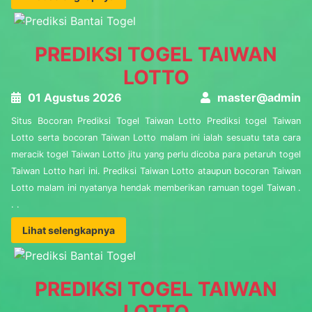
PREDIKSI TOGEL TAIWAN
LOTTO
01 Agustus 2026
master@admin
Situs Bocoran Prediksi Togel Taiwan Lotto Prediksi togel Taiwan
Lotto serta bocoran Taiwan Lotto malam ini ialah sesuatu tata cara
meracik togel Taiwan Lotto jitu yang perlu dicoba para petaruh togel
Taiwan Lotto hari ini. Prediksi Taiwan Lotto ataupun bocoran Taiwan
Lotto malam ini nyatanya hendak memberikan ramuan togel Taiwan .
. .
Lihat selengkapnya
PREDIKSI TOGEL TAIWAN