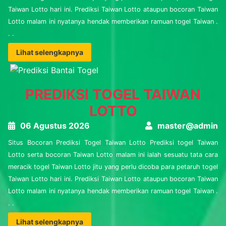
Taiwan Lotto hari ini. Prediksi Taiwan Lotto ataupun bocoran Taiwan
Lotto malam ini nyatanya hendak memberikan ramuan togel Taiwan .
. .
Lihat selengkapnya
PREDIKSI TOGEL TAIWAN
LOTTO
06 Agustus 2026
master@admin
Situs Bocoran Prediksi Togel Taiwan Lotto Prediksi togel Taiwan
Lotto serta bocoran Taiwan Lotto malam ini ialah sesuatu tata cara
meracik togel Taiwan Lotto jitu yang perlu dicoba para petaruh togel
Taiwan Lotto hari ini. Prediksi Taiwan Lotto ataupun bocoran Taiwan
Lotto malam ini nyatanya hendak memberikan ramuan togel Taiwan .
. .
Lihat selengkapnya