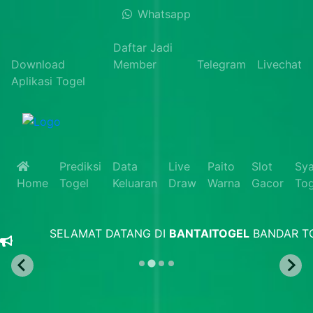
Whatsapp
Daftar Jadi
Download
Member
Telegram
Livechat
Aplikasi Togel
Prediksi
Data
Live
Paito
Slot
Sya
Home
Togel
Keluaran
Draw
Warna
Gacor
Tog
SELAMAT DATANG DI
BANTAI
TOGEL
BANDAR TOGEL