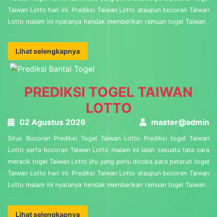
Taiwan Lotto hari ini. Prediksi Taiwan Lotto ataupun bocoran Taiwan
Lotto malam ini nyatanya hendak memberikan ramuan togel Taiwan .
. .
Lihat selengkapnya
PREDIKSI TOGEL TAIWAN
LOTTO
02 Agustus 2026
master@admin
Situs Bocoran Prediksi Togel Taiwan Lotto Prediksi togel Taiwan
Lotto serta bocoran Taiwan Lotto malam ini ialah sesuatu tata cara
meracik togel Taiwan Lotto jitu yang perlu dicoba para petaruh togel
Taiwan Lotto hari ini. Prediksi Taiwan Lotto ataupun bocoran Taiwan
Lotto malam ini nyatanya hendak memberikan ramuan togel Taiwan .
. .
Lihat selengkapnya