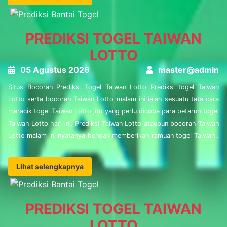
PREDIKSI TOGEL TAIWAN
LOTTO
05 Agustus 2026
master@admin
Situs Bocoran Prediksi Togel Taiwan Lotto Prediksi togel Taiwan
Lotto serta bocoran Taiwan Lotto malam ini ialah sesuatu tata cara
meracik togel Taiwan Lotto jitu yang perlu dicoba para petaruh togel
Taiwan Lotto hari ini. Prediksi Taiwan Lotto ataupun bocoran Taiwan
Lotto malam ini nyatanya hendak memberikan ramuan togel Taiwan .
. .
Lihat selengkapnya
PREDIKSI TOGEL TAIWAN
LOTTO