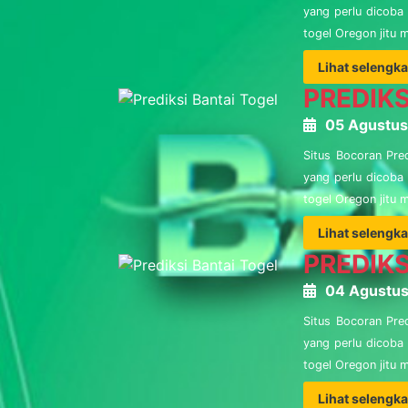
yang perlu dicoba
togel Oregon jitu 
Lihat selengk
PREDIK
05 Agustu
Situs Bocoran Pre
yang perlu dicoba
togel Oregon jitu 
Lihat selengk
PREDIK
04 Agustu
Situs Bocoran Pre
yang perlu dicoba
togel Oregon jitu 
Lihat selengk