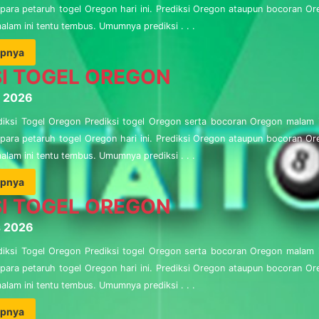
 para petaruh togel Oregon hari ini. Prediksi Oregon ataupun bocoran 
malam ini tentu tembus. Umumnya prediksi . . .
apnya
SI TOGEL OREGON
s 2026
diksi Togel Oregon Prediksi togel Oregon serta bocoran Oregon malam in
 para petaruh togel Oregon hari ini. Prediksi Oregon ataupun bocoran 
malam ini tentu tembus. Umumnya prediksi . . .
apnya
SI TOGEL OREGON
s 2026
diksi Togel Oregon Prediksi togel Oregon serta bocoran Oregon malam in
 para petaruh togel Oregon hari ini. Prediksi Oregon ataupun bocoran 
malam ini tentu tembus. Umumnya prediksi . . .
apnya