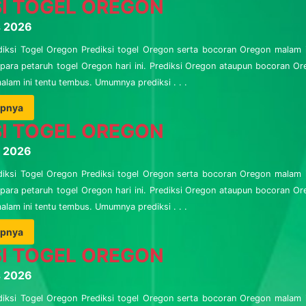
SI TOGEL OREGON
s 2026
diksi Togel Oregon Prediksi togel Oregon serta bocoran Oregon malam in
 para petaruh togel Oregon hari ini. Prediksi Oregon ataupun bocoran 
malam ini tentu tembus. Umumnya prediksi . . .
apnya
SI TOGEL OREGON
s 2026
diksi Togel Oregon Prediksi togel Oregon serta bocoran Oregon malam in
 para petaruh togel Oregon hari ini. Prediksi Oregon ataupun bocoran 
malam ini tentu tembus. Umumnya prediksi . . .
apnya
SI TOGEL OREGON
s 2026
diksi Togel Oregon Prediksi togel Oregon serta bocoran Oregon malam in