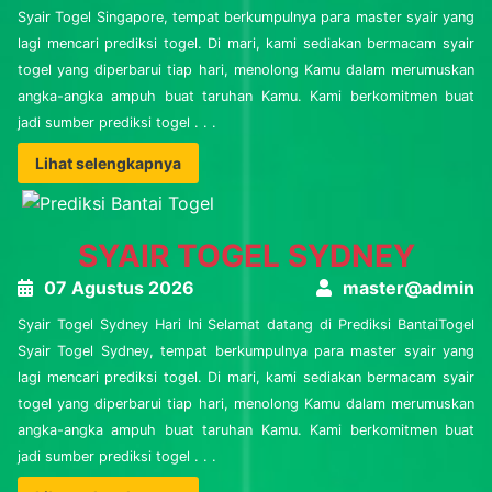
Syair Togel Singapore, tempat berkumpulnya para master syair yang
lagi mencari prediksi togel. Di mari, kami sediakan bermacam syair
togel yang diperbarui tiap hari, menolong Kamu dalam merumuskan
angka-angka ampuh buat taruhan Kamu. Kami berkomitmen buat
jadi sumber prediksi togel . . .
Lihat selengkapnya
SYAIR TOGEL SYDNEY
07 Agustus 2026
master@admin
Syair Togel Sydney Hari Ini Selamat datang di Prediksi BantaiTogel
Syair Togel Sydney, tempat berkumpulnya para master syair yang
lagi mencari prediksi togel. Di mari, kami sediakan bermacam syair
togel yang diperbarui tiap hari, menolong Kamu dalam merumuskan
angka-angka ampuh buat taruhan Kamu. Kami berkomitmen buat
jadi sumber prediksi togel . . .