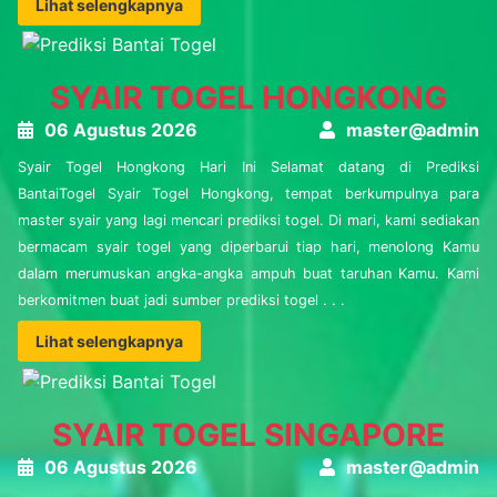
Lihat selengkapnya
SYAIR TOGEL HONGKONG
06 Agustus 2026
master@admin
Syair Togel Hongkong Hari Ini Selamat datang di Prediksi
BantaiTogel Syair Togel Hongkong, tempat berkumpulnya para
master syair yang lagi mencari prediksi togel. Di mari, kami sediakan
bermacam syair togel yang diperbarui tiap hari, menolong Kamu
dalam merumuskan angka-angka ampuh buat taruhan Kamu. Kami
berkomitmen buat jadi sumber prediksi togel . . .
Lihat selengkapnya
SYAIR TOGEL SINGAPORE
06 Agustus 2026
master@admin