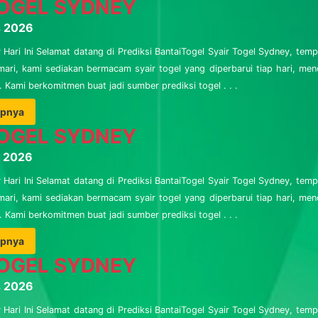
TOGEL SYDNEY
s 2026
 Hari Ini Selamat datang di Prediksi BantaiTogel Syair Togel Sydney, tem
i mari, kami sediakan bermacam syair togel yang diperbarui tiap hari
 Kami berkomitmen buat jadi sumber prediksi togel . . .
apnya
TOGEL SYDNEY
s 2026
 Hari Ini Selamat datang di Prediksi BantaiTogel Syair Togel Sydney, tem
i mari, kami sediakan bermacam syair togel yang diperbarui tiap hari
 Kami berkomitmen buat jadi sumber prediksi togel . . .
apnya
TOGEL SYDNEY
s 2026
 Hari Ini Selamat datang di Prediksi BantaiTogel Syair Togel Sydney, tem