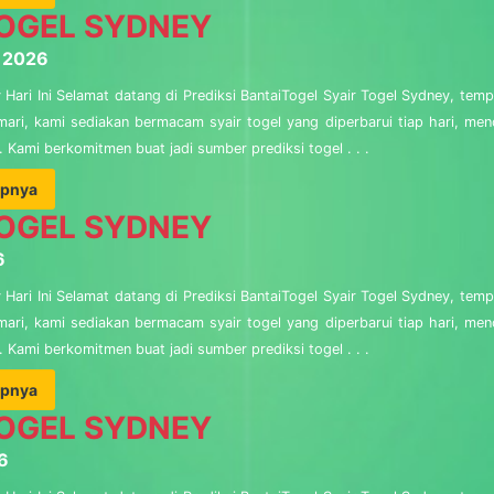
TOGEL SYDNEY
 2026
 Hari Ini Selamat datang di Prediksi BantaiTogel Syair Togel Sydney, tem
i mari, kami sediakan bermacam syair togel yang diperbarui tiap hari
 Kami berkomitmen buat jadi sumber prediksi togel . . .
apnya
TOGEL SYDNEY
6
 Hari Ini Selamat datang di Prediksi BantaiTogel Syair Togel Sydney, tem
i mari, kami sediakan bermacam syair togel yang diperbarui tiap hari
 Kami berkomitmen buat jadi sumber prediksi togel . . .
apnya
TOGEL SYDNEY
6