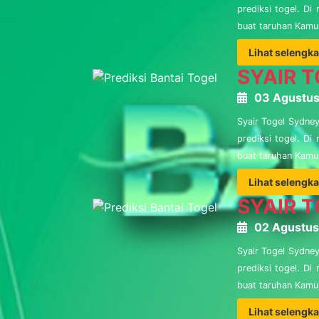
prediksi togel. D
buat taruhan Kamu.
Lihat selengk
SYAIR 
03 Agustu
Syair Togel Sydney
prediksi togel. D
buat taruhan Kamu.
Lihat selengk
SYAIR 
02 Agustu
Syair Togel Sydney
prediksi togel. D
buat taruhan Kamu.
Lihat selengk