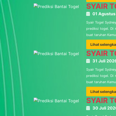
SYAIR 
01 Agustus
Syair Togel Sydney
prediksi togel. D
buat taruhan Kamu.
Lihat selengk
SYAIR 
31 Juli 202
Syair Togel Sydney
prediksi togel. D
buat taruhan Kamu.
Lihat selengk
SYAIR 
30 Juli 202