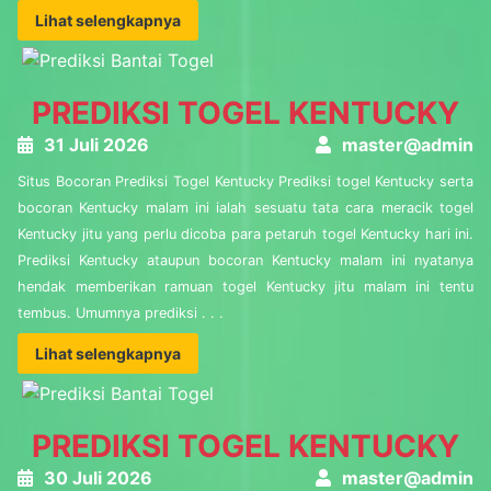
Lihat selengkapnya
PREDIKSI TOGEL KENTUCKY
31 Juli 2026
master@admin
Situs Bocoran Prediksi Togel Kentucky Prediksi togel Kentucky serta
bocoran Kentucky malam ini ialah sesuatu tata cara meracik togel
Kentucky jitu yang perlu dicoba para petaruh togel Kentucky hari ini.
Prediksi Kentucky ataupun bocoran Kentucky malam ini nyatanya
hendak memberikan ramuan togel Kentucky jitu malam ini tentu
tembus. Umumnya prediksi . . .
Lihat selengkapnya
PREDIKSI TOGEL KENTUCKY
30 Juli 2026
master@admin