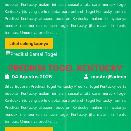
bocoran Kentucky malam ini ialah sesuatu tata cara meracik togel
Kentucky jitu yang perlu dicoba para petaruh togel Kentucky hari ini.
Prediksi Kentucky ataupun bocoran Kentucky malam ini nyatanya
hendak memberikan ramuan togel Kentucky jitu malam ini tentu
tembus. Umumnya prediksi . . .
Lihat selengkapnya
PREDIKSI TOGEL KENTUCKY
04 Agustus 2026
master@admin
Situs Bocoran Prediksi Togel Kentucky Prediksi togel Kentucky serta
bocoran Kentucky malam ini ialah sesuatu tata cara meracik togel
Kentucky jitu yang perlu dicoba para petaruh togel Kentucky hari ini.
Prediksi Kentucky ataupun bocoran Kentucky malam ini nyatanya
hendak memberikan ramuan togel Kentucky jitu malam ini tentu
tembus. Umumnya prediksi . . .