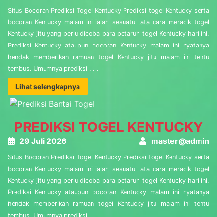
Situs Bocoran Prediksi Togel Kentucky Prediksi togel Kentucky serta
bocoran Kentucky malam ini ialah sesuatu tata cara meracik togel
Kentucky jitu yang perlu dicoba para petaruh togel Kentucky hari ini.
Prediksi Kentucky ataupun bocoran Kentucky malam ini nyatanya
hendak memberikan ramuan togel Kentucky jitu malam ini tentu
tembus. Umumnya prediksi . . .
Lihat selengkapnya
PREDIKSI TOGEL KENTUCKY
29 Juli 2026
master@admin
Situs Bocoran Prediksi Togel Kentucky Prediksi togel Kentucky serta
bocoran Kentucky malam ini ialah sesuatu tata cara meracik togel
Kentucky jitu yang perlu dicoba para petaruh togel Kentucky hari ini.
Prediksi Kentucky ataupun bocoran Kentucky malam ini nyatanya
hendak memberikan ramuan togel Kentucky jitu malam ini tentu
tembus. Umumnya prediksi . . .