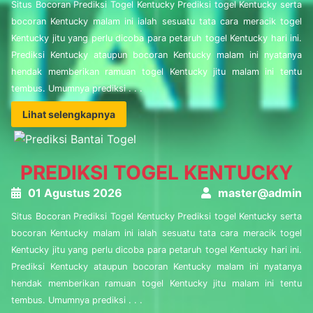
Situs Bocoran Prediksi Togel Kentucky Prediksi togel Kentucky serta
bocoran Kentucky malam ini ialah sesuatu tata cara meracik togel
Kentucky jitu yang perlu dicoba para petaruh togel Kentucky hari ini.
Prediksi Kentucky ataupun bocoran Kentucky malam ini nyatanya
hendak memberikan ramuan togel Kentucky jitu malam ini tentu
tembus. Umumnya prediksi . . .
Lihat selengkapnya
PREDIKSI TOGEL KENTUCKY
01 Agustus 2026
master@admin
Situs Bocoran Prediksi Togel Kentucky Prediksi togel Kentucky serta
bocoran Kentucky malam ini ialah sesuatu tata cara meracik togel
Kentucky jitu yang perlu dicoba para petaruh togel Kentucky hari ini.
Prediksi Kentucky ataupun bocoran Kentucky malam ini nyatanya
hendak memberikan ramuan togel Kentucky jitu malam ini tentu
tembus. Umumnya prediksi . . .