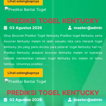
Lihat selengkapnya
PREDIKSI TOGEL KENTUCKY
03 Agustus 2026
master@admin
Situs Bocoran Prediksi Togel Kentucky Prediksi togel Kentucky serta
bocoran Kentucky malam ini ialah sesuatu tata cara meracik togel
Kentucky jitu yang perlu dicoba para petaruh togel Kentucky hari ini.
Prediksi Kentucky ataupun bocoran Kentucky malam ini nyatanya
hendak memberikan ramuan togel Kentucky jitu malam ini tentu
tembus. Umumnya prediksi . . .
Lihat selengkapnya
PREDIKSI TOGEL KENTUCKY
02 Agustus 2026
master@admin