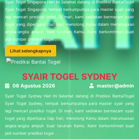
Syair Togel Singapore Hari Ini Selamat datang di Prediksi BantaiTogel
Syair Togel Singapore, tempat berkumpulnya para master syair yang
lagi mencari prediksi togel. Di mari, kami sediakan bermacam syair
togel yang diperbarui tiap hari, menolong Kamu dalam merumuskan
angka-angka ampuh buat taruhan Kamu. Kami berkomitmen buat
jadi sumber prediksi togel . . .
Lihat selengkapnya
SYAIR TOGEL SYDNEY
08 Agustus 2026
master@admin
Syair Togel Sydney Hari Ini Selamat datang di Prediksi BantaiTogel
Syair Togel Sydney, tempat berkumpulnya para master syair yang
lagi mencari prediksi togel. Di mari, kami sediakan bermacam syair
togel yang diperbarui tiap hari, menolong Kamu dalam merumuskan
angka-angka ampuh buat taruhan Kamu. Kami berkomitmen buat
jadi sumber prediksi togel . . .