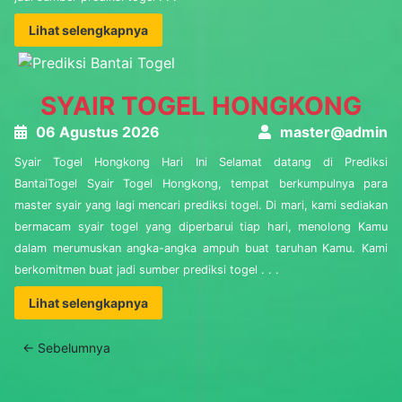
Lihat selengkapnya
SYAIR TOGEL HONGKONG
06 Agustus 2026
master@admin
Syair Togel Hongkong Hari Ini Selamat datang di Prediksi
BantaiTogel Syair Togel Hongkong, tempat berkumpulnya para
master syair yang lagi mencari prediksi togel. Di mari, kami sediakan
bermacam syair togel yang diperbarui tiap hari, menolong Kamu
dalam merumuskan angka-angka ampuh buat taruhan Kamu. Kami
berkomitmen buat jadi sumber prediksi togel . . .
Lihat selengkapnya
← Sebelumnya