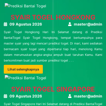
SYAIR TOGEL HONGKONG
09 Agustus 2026
master@admin
Syair Togel Hongkong Hari Ini Selamat datang di Prediksi
BantaiTogel Syair Togel Hongkong, tempat berkumpulnya para
master syair yang lagi mencari prediksi togel. Di mari, kami sediakan
bermacam syair togel yang diperbarui tiap hari, menolong Kamu
dalam merumuskan angka-angka ampuh buat taruhan Kamu. Kami
berkomitmen buat jadi sumber prediksi togel . . .
Lihat selengkapnya
SYAIR TOGEL SINGAPORE
09 Agustus 2026
master@admin
Syair Togel Singapore Hari Ini Selamat datang di Prediksi BantaiTogel