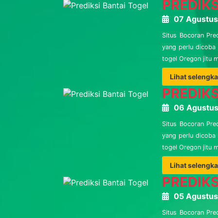
PREDIK
07 Agustu
Situs Bocoran Pre
yang perlu dicoba
togel Oregon jitu 
Lihat selengk
PREDIK
06 Agustu
Situs Bocoran Pre
yang perlu dicoba
togel Oregon jitu 
Lihat selengk
PREDIK
05 Agustu
Situs Bocoran Pre