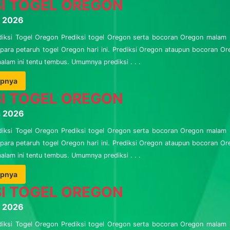
SI TOGEL OREGON
s 2026
diksi Togel Oregon Prediksi togel Oregon serta bocoran Oregon malam in
 para petaruh togel Oregon hari ini. Prediksi Oregon ataupun bocoran 
malam ini tentu tembus. Umumnya prediksi . . .
apnya
SI TOGEL OREGON
s 2026
diksi Togel Oregon Prediksi togel Oregon serta bocoran Oregon malam in
 para petaruh togel Oregon hari ini. Prediksi Oregon ataupun bocoran 
malam ini tentu tembus. Umumnya prediksi . . .
apnya
SI TOGEL OREGON
s 2026
diksi Togel Oregon Prediksi togel Oregon serta bocoran Oregon malam in