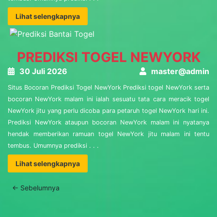
Lihat selengkapnya
PREDIKSI TOGEL NEWYORK
30 Juli 2026
master@admin
Situs Bocoran Prediksi Togel NewYork Prediksi togel NewYork serta
bocoran NewYork malam ini ialah sesuatu tata cara meracik togel
NewYork jitu yang perlu dicoba para petaruh togel NewYork hari ini.
Prediksi NewYork ataupun bocoran NewYork malam ini nyatanya
hendak memberikan ramuan togel NewYork jitu malam ini tentu
tembus. Umumnya prediksi . . .
Lihat selengkapnya
← Sebelumnya