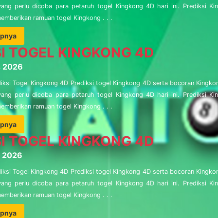
yang perlu dicoba para petaruh togel Kingkong 4D hari ini. Prediksi 
emberikan ramuan togel Kingkong . . .
apnya
SI TOGEL KINGKONG 4D
s 2026
iksi Togel Kingkong 4D Prediksi togel Kingkong 4D serta bocoran Kingkon
yang perlu dicoba para petaruh togel Kingkong 4D hari ini. Prediksi 
emberikan ramuan togel Kingkong . . .
apnya
SI TOGEL KINGKONG 4D
s 2026
iksi Togel Kingkong 4D Prediksi togel Kingkong 4D serta bocoran Kingkon
yang perlu dicoba para petaruh togel Kingkong 4D hari ini. Prediksi 
emberikan ramuan togel Kingkong . . .
apnya