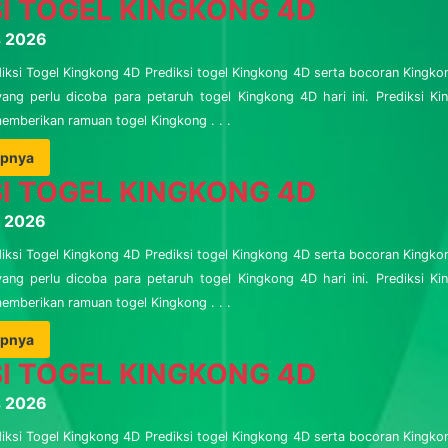
SI TOGEL KINGKONG 4D
s 2026
iksi Togel Kingkong 4D Prediksi togel Kingkong 4D serta bocoran Kingkon
yang perlu dicoba para petaruh togel Kingkong 4D hari ini. Prediksi 
emberikan ramuan togel Kingkong . . .
apnya
SI TOGEL KINGKONG 4D
s 2026
iksi Togel Kingkong 4D Prediksi togel Kingkong 4D serta bocoran Kingkon
yang perlu dicoba para petaruh togel Kingkong 4D hari ini. Prediksi 
emberikan ramuan togel Kingkong . . .
apnya
SI TOGEL KINGKONG 4D
s 2026
iksi Togel Kingkong 4D Prediksi togel Kingkong 4D serta bocoran Kingkon