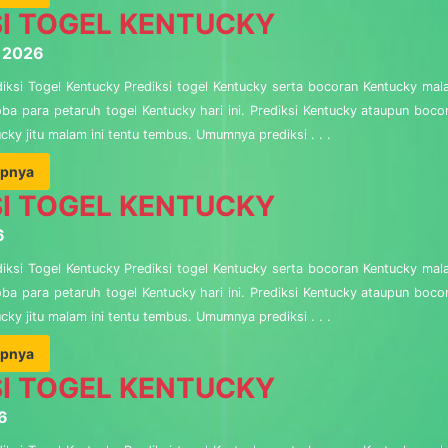
SI TOGEL KENTUCKY
 2026
iksi Togel Kentucky Prediksi togel Kentucky serta bocoran Kentucky mala
coba para petaruh togel Kentucky hari ini. Prediksi Kentucky ataupun bo
cky jitu malam ini tentu tembus. Umumnya prediksi . . .
apnya
SI TOGEL KENTUCKY
6
iksi Togel Kentucky Prediksi togel Kentucky serta bocoran Kentucky mala
coba para petaruh togel Kentucky hari ini. Prediksi Kentucky ataupun bo
cky jitu malam ini tentu tembus. Umumnya prediksi . . .
apnya
SI TOGEL KENTUCKY
6