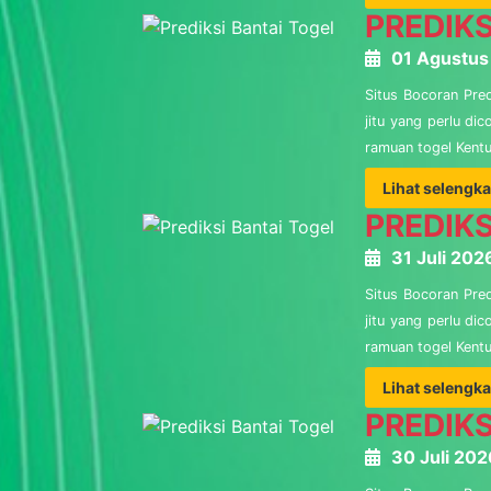
PREDIK
01 Agustus
Situs Bocoran Pred
jitu yang perlu di
ramuan togel Kentu
Lihat selengk
PREDIK
31 Juli 202
Situs Bocoran Pred
jitu yang perlu di
ramuan togel Kentu
Lihat selengk
PREDIK
30 Juli 202