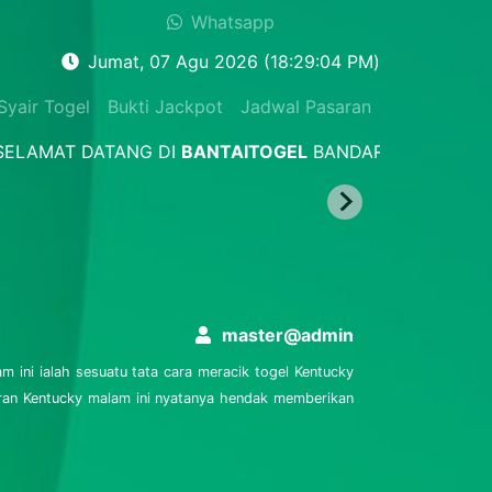
Whatsapp
Jumat, 07 Agu 2026 (
18:29:04 PM
)
Syair Togel
Bukti Jackpot
Jadwal Pasaran
T DATANG DI
BANTAI
TOGEL
BANDAR TOGEL ONLINE DAN
master@admin
m ini ialah sesuatu tata cara meracik togel Kentucky
coran Kentucky malam ini nyatanya hendak memberikan