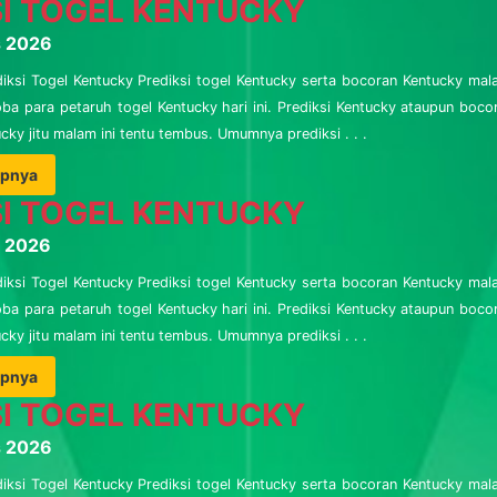
SI TOGEL KENTUCKY
s 2026
iksi Togel Kentucky Prediksi togel Kentucky serta bocoran Kentucky mala
coba para petaruh togel Kentucky hari ini. Prediksi Kentucky ataupun bo
cky jitu malam ini tentu tembus. Umumnya prediksi . . .
apnya
SI TOGEL KENTUCKY
s 2026
iksi Togel Kentucky Prediksi togel Kentucky serta bocoran Kentucky mala
coba para petaruh togel Kentucky hari ini. Prediksi Kentucky ataupun bo
cky jitu malam ini tentu tembus. Umumnya prediksi . . .
apnya
SI TOGEL KENTUCKY
s 2026
iksi Togel Kentucky Prediksi togel Kentucky serta bocoran Kentucky mala