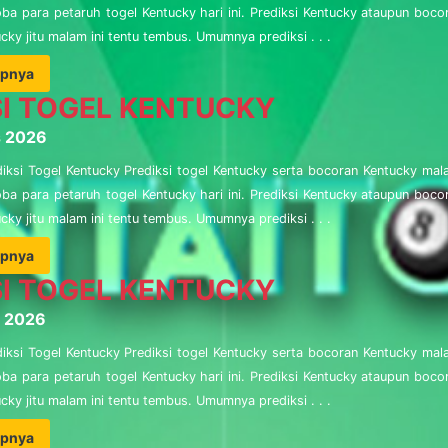
coba para petaruh togel Kentucky hari ini. Prediksi Kentucky ataupun bo
cky jitu malam ini tentu tembus. Umumnya prediksi . . .
apnya
SI TOGEL KENTUCKY
s 2026
iksi Togel Kentucky Prediksi togel Kentucky serta bocoran Kentucky mala
coba para petaruh togel Kentucky hari ini. Prediksi Kentucky ataupun bo
cky jitu malam ini tentu tembus. Umumnya prediksi . . .
apnya
SI TOGEL KENTUCKY
s 2026
iksi Togel Kentucky Prediksi togel Kentucky serta bocoran Kentucky mala
coba para petaruh togel Kentucky hari ini. Prediksi Kentucky ataupun bo
cky jitu malam ini tentu tembus. Umumnya prediksi . . .
apnya