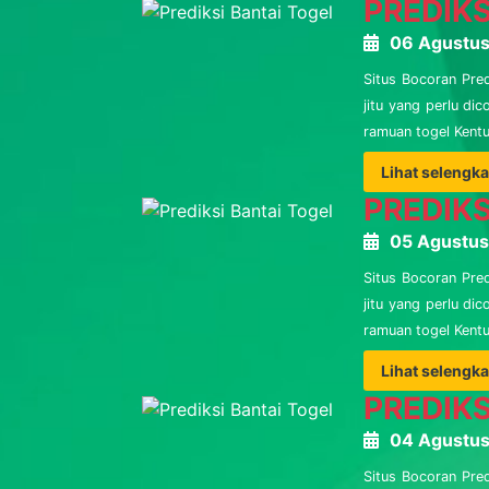
PREDIK
06 Agustu
Situs Bocoran Pred
jitu yang perlu di
ramuan togel Kentu
Lihat selengk
PREDIK
05 Agustu
Situs Bocoran Pred
jitu yang perlu di
ramuan togel Kentu
Lihat selengk
PREDIK
04 Agustu
Situs Bocoran Pred