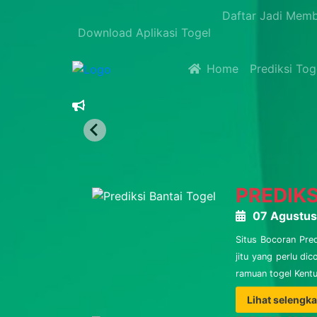
Daftar Jadi Mem
Download Aplikasi Togel
Home
Prediksi Tog
PREDIK
07 Agustu
Situs Bocoran Pred
jitu yang perlu di
ramuan togel Kentu
Lihat selengk