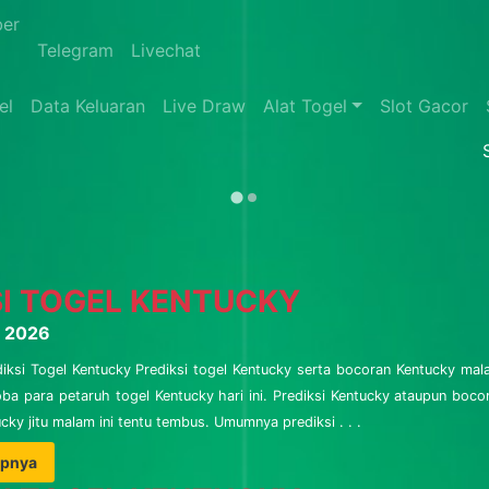
ber
Telegram
Livechat
el
Data Keluaran
Live Draw
Alat Togel
Slot Gacor
SELAMA
SI TOGEL KENTUCKY
s 2026
iksi Togel Kentucky Prediksi togel Kentucky serta bocoran Kentucky mala
coba para petaruh togel Kentucky hari ini. Prediksi Kentucky ataupun bo
cky jitu malam ini tentu tembus. Umumnya prediksi . . .
apnya