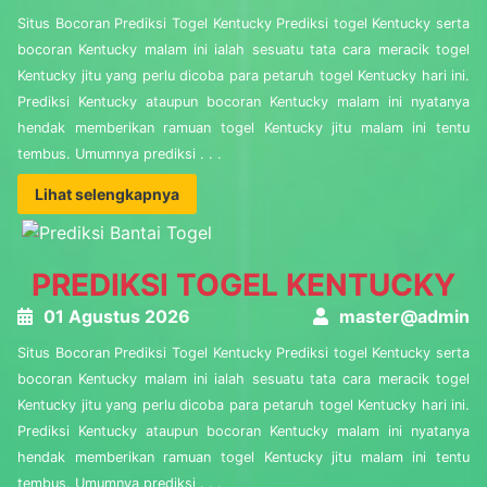
Situs Bocoran Prediksi Togel Kentucky Prediksi togel Kentucky serta
bocoran Kentucky malam ini ialah sesuatu tata cara meracik togel
Kentucky jitu yang perlu dicoba para petaruh togel Kentucky hari ini.
Prediksi Kentucky ataupun bocoran Kentucky malam ini nyatanya
hendak memberikan ramuan togel Kentucky jitu malam ini tentu
tembus. Umumnya prediksi . . .
Lihat selengkapnya
PREDIKSI TOGEL KENTUCKY
01 Agustus 2026
master@admin
Situs Bocoran Prediksi Togel Kentucky Prediksi togel Kentucky serta
bocoran Kentucky malam ini ialah sesuatu tata cara meracik togel
Kentucky jitu yang perlu dicoba para petaruh togel Kentucky hari ini.
Prediksi Kentucky ataupun bocoran Kentucky malam ini nyatanya
hendak memberikan ramuan togel Kentucky jitu malam ini tentu
tembus. Umumnya prediksi . . .