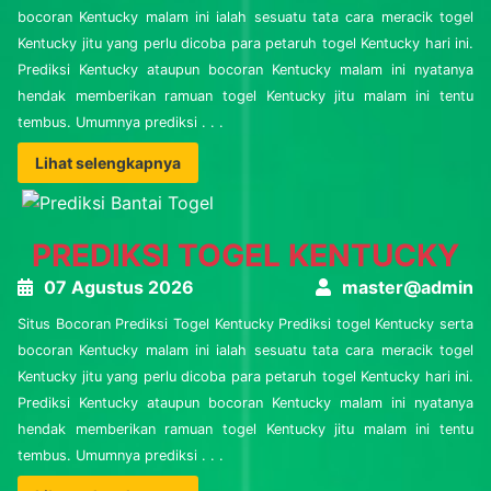
bocoran Kentucky malam ini ialah sesuatu tata cara meracik togel
Kentucky jitu yang perlu dicoba para petaruh togel Kentucky hari ini.
Prediksi Kentucky ataupun bocoran Kentucky malam ini nyatanya
hendak memberikan ramuan togel Kentucky jitu malam ini tentu
tembus. Umumnya prediksi . . .
Lihat selengkapnya
PREDIKSI TOGEL KENTUCKY
07 Agustus 2026
master@admin
Situs Bocoran Prediksi Togel Kentucky Prediksi togel Kentucky serta
bocoran Kentucky malam ini ialah sesuatu tata cara meracik togel
Kentucky jitu yang perlu dicoba para petaruh togel Kentucky hari ini.
Prediksi Kentucky ataupun bocoran Kentucky malam ini nyatanya
hendak memberikan ramuan togel Kentucky jitu malam ini tentu
tembus. Umumnya prediksi . . .