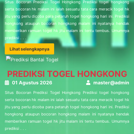
Situs Bocoran Prediksi Togel Hongkong Prediksi togel hongkong
serta bocoran hk malam ini ialah sesuatu tata cara meracik togel hk
jitu yang perlu dicoba para petaruh togel hongkong hari ini. Prediksi
hongkong ataupun bocoran hongkong malam ini nyatanya hendak
memberikan ramuan togel hk jitu malam ini tentu tembus. Umumnya
prediksi . . .
Lihat selengkapnya
PREDIKSI TOGEL HONGKONG
01 Agustus 2026
master@admin
Situs Bocoran Prediksi Togel Hongkong Prediksi togel hongkong
serta bocoran hk malam ini ialah sesuatu tata cara meracik togel hk
jitu yang perlu dicoba para petaruh togel hongkong hari ini. Prediksi
hongkong ataupun bocoran hongkong malam ini nyatanya hendak
memberikan ramuan togel hk jitu malam ini tentu tembus. Umumnya
prediksi . . .