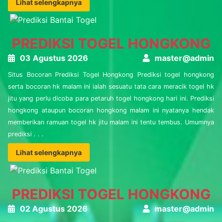
Lihat selengkapnya
PREDIKSI TOGEL HONGKONG
03 Agustus 2026
master@admin
Situs Bocoran Prediksi Togel Hongkong Prediksi togel hongkong
serta bocoran hk malam ini ialah sesuatu tata cara meracik togel hk
jitu yang perlu dicoba para petaruh togel hongkong hari ini. Prediksi
hongkong ataupun bocoran hongkong malam ini nyatanya hendak
memberikan ramuan togel hk jitu malam ini tentu tembus. Umumnya
prediksi . . .
Lihat selengkapnya
PREDIKSI TOGEL HONGKONG
02 Agustus 2026
master@admin