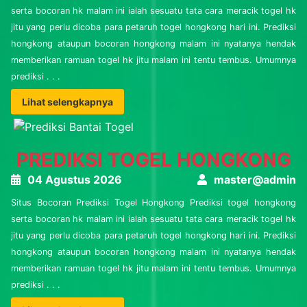
serta bocoran hk malam ini ialah sesuatu tata cara meracik togel hk
jitu yang perlu dicoba para petaruh togel hongkong hari ini. Prediksi
hongkong ataupun bocoran hongkong malam ini nyatanya hendak
memberikan ramuan togel hk jitu malam ini tentu tembus. Umumnya
prediksi . . .
Lihat selengkapnya
PREDIKSI TOGEL HONGKONG
04 Agustus 2026
master@admin
Situs Bocoran Prediksi Togel Hongkong Prediksi togel hongkong
serta bocoran hk malam ini ialah sesuatu tata cara meracik togel hk
jitu yang perlu dicoba para petaruh togel hongkong hari ini. Prediksi
hongkong ataupun bocoran hongkong malam ini nyatanya hendak
memberikan ramuan togel hk jitu malam ini tentu tembus. Umumnya
prediksi . . .