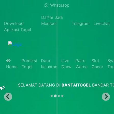
Whatsapp
Daftar Jadi
Download
Member
Telegram
Livechat
Aplikasi Togel
Prediksi
Data
Live
Paito
Slot
Sya
Home
Togel
Keluaran
Draw
Warna
Gacor
Tog
SELAMAT DATANG DI
BANTAI
TOGEL
BANDAR TOGEL