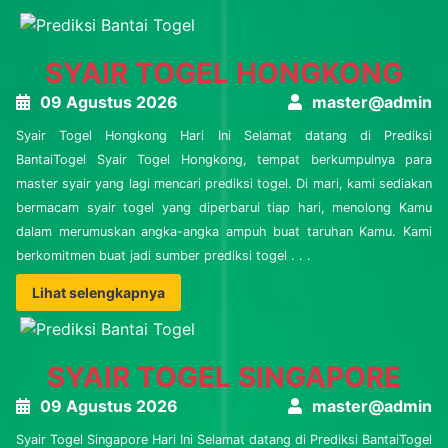
SYAIR TOGEL HONGKONG
09 Agustus 2026
master@admin
Syair Togel Hongkong Hari Ini Selamat datang di Prediksi
BantaiTogel Syair Togel Hongkong, tempat berkumpulnya para
master syair yang lagi mencari prediksi togel. Di mari, kami sediakan
bermacam syair togel yang diperbarui tiap hari, menolong Kamu
dalam merumuskan angka-angka ampuh buat taruhan Kamu. Kami
berkomitmen buat jadi sumber prediksi togel . . .
Lihat selengkapnya
SYAIR TOGEL SINGAPORE
09 Agustus 2026
master@admin
Syair Togel Singapore Hari Ini Selamat datang di Prediksi BantaiTogel