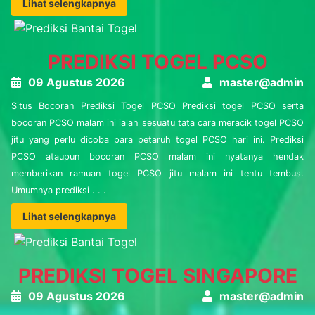
Lihat selengkapnya
PREDIKSI TOGEL PCSO
09 Agustus 2026
master@admin
Situs Bocoran Prediksi Togel PCSO Prediksi togel PCSO serta
bocoran PCSO malam ini ialah sesuatu tata cara meracik togel PCSO
jitu yang perlu dicoba para petaruh togel PCSO hari ini. Prediksi
PCSO ataupun bocoran PCSO malam ini nyatanya hendak
memberikan ramuan togel PCSO jitu malam ini tentu tembus.
Umumnya prediksi . . .
Lihat selengkapnya
PREDIKSI TOGEL SINGAPORE
09 Agustus 2026
master@admin