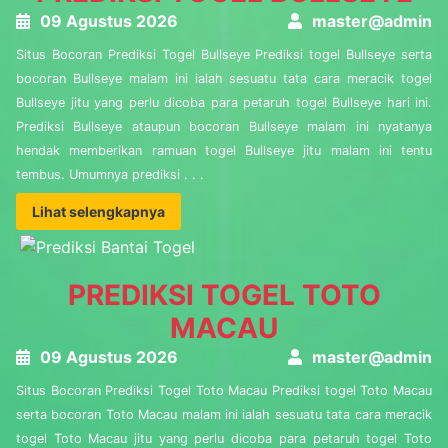
09 Agustus 2026
master@admin
Situs Bocoran Prediksi Togel Bullseye Prediksi togel Bullseye serta
bocoran Bullseye malam ini ialah sesuatu tata cara meracik togel
Bullseye jitu yang perlu dicoba para petaruh togel Bullseye hari ini.
Prediksi Bullseye ataupun bocoran Bullseye malam ini nyatanya
hendak memberikan ramuan togel Bullseye jitu malam ini tentu
tembus. Umumnya prediksi . . .
Lihat selengkapnya
PREDIKSI TOGEL TOTO
MACAU
09 Agustus 2026
master@admin
Situs Bocoran Prediksi Togel Toto Macau Prediksi togel Toto Macau
serta bocoran Toto Macau malam ini ialah sesuatu tata cara meracik
togel Toto Macau jitu yang perlu dicoba para petaruh togel Toto