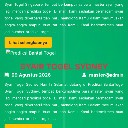
Syair Togel Singapore, tempat berkumpulnya para master syair yang
lagi mencari prediksi togel. Di mari, kami sediakan bermacam syair
togel yang diperbarui tiap hari, menolong Kamu dalam merumuskan
angka-angka ampuh buat taruhan Kamu. Kami berkomitmen buat
jadi sumber prediksi togel . . .
Lihat selengkapnya
SYAIR TOGEL SYDNEY
09 Agustus 2026
master@admin
Syair Togel Sydney Hari Ini Selamat datang di Prediksi BantaiTogel
Syair Togel Sydney, tempat berkumpulnya para master syair yang
lagi mencari prediksi togel. Di mari, kami sediakan bermacam syair
togel yang diperbarui tiap hari, menolong Kamu dalam merumuskan
angka-angka ampuh buat taruhan Kamu. Kami berkomitmen buat
jadi sumber prediksi togel . . .