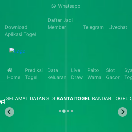
Whatsapp
Daftar Jadi
Download
Member
Telegram
Livechat
Aplikasi Togel
Prediksi
Data
Live
Paito
Slot
Sya
Home
Togel
Keluaran
Draw
Warna
Gacor
Tog
SELAMAT DATANG DI
BANTAI
TOGEL
BANDAR TOGEL ONLI