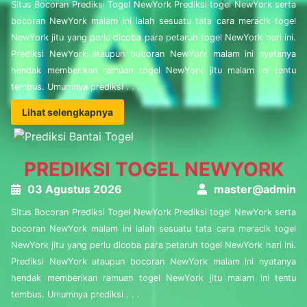
Situs Bocoran Prediksi Togel NewYork Prediksi togel NewYork serta
bocoran NewYork malam ini ialah sesuatu tata cara meracik togel
NewYork jitu yang perlu dicoba para petaruh togel NewYork hari ini.
Prediksi NewYork ataupun bocoran NewYork malam ini nyatanya
hendak memberikan ramuan togel NewYork jitu malam ini tentu
tembus. Umumnya prediksi . . .
Lihat selengkapnya
PREDIKSI TOGEL NEWYORK
03 Agustus 2026
master@admin
Situs Bocoran Prediksi Togel NewYork Prediksi togel NewYork serta
bocoran NewYork malam ini ialah sesuatu tata cara meracik togel
NewYork jitu yang perlu dicoba para petaruh togel NewYork hari ini.
Prediksi NewYork ataupun bocoran NewYork malam ini nyatanya
hendak memberikan ramuan togel NewYork jitu malam ini tentu
tembus. Umumnya prediksi . . .