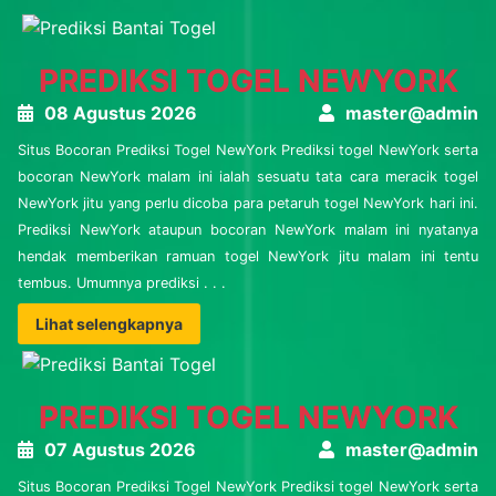
PREDIKSI TOGEL NEWYORK
08 Agustus 2026
master@admin
Situs Bocoran Prediksi Togel NewYork Prediksi togel NewYork serta
bocoran NewYork malam ini ialah sesuatu tata cara meracik togel
NewYork jitu yang perlu dicoba para petaruh togel NewYork hari ini.
Prediksi NewYork ataupun bocoran NewYork malam ini nyatanya
hendak memberikan ramuan togel NewYork jitu malam ini tentu
tembus. Umumnya prediksi . . .
Lihat selengkapnya
PREDIKSI TOGEL NEWYORK
07 Agustus 2026
master@admin
Situs Bocoran Prediksi Togel NewYork Prediksi togel NewYork serta