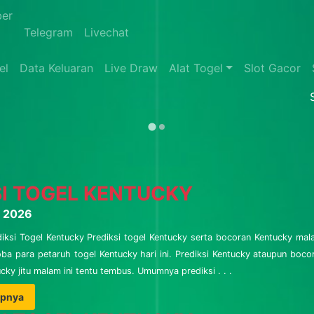
ber
Telegram
Livechat
el
Data Keluaran
Live Draw
Alat Togel
Slot Gacor
SELAMA
SI TOGEL KENTUCKY
s 2026
iksi Togel Kentucky Prediksi togel Kentucky serta bocoran Kentucky mala
coba para petaruh togel Kentucky hari ini. Prediksi Kentucky ataupun bo
cky jitu malam ini tentu tembus. Umumnya prediksi . . .
apnya