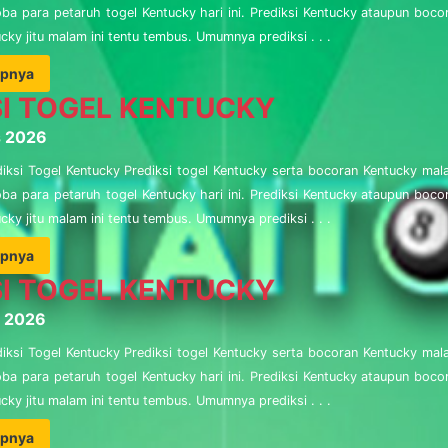
coba para petaruh togel Kentucky hari ini. Prediksi Kentucky ataupun bo
cky jitu malam ini tentu tembus. Umumnya prediksi . . .
apnya
SI TOGEL KENTUCKY
s 2026
iksi Togel Kentucky Prediksi togel Kentucky serta bocoran Kentucky mala
coba para petaruh togel Kentucky hari ini. Prediksi Kentucky ataupun bo
cky jitu malam ini tentu tembus. Umumnya prediksi . . .
apnya
SI TOGEL KENTUCKY
s 2026
iksi Togel Kentucky Prediksi togel Kentucky serta bocoran Kentucky mala
coba para petaruh togel Kentucky hari ini. Prediksi Kentucky ataupun bo
cky jitu malam ini tentu tembus. Umumnya prediksi . . .
apnya