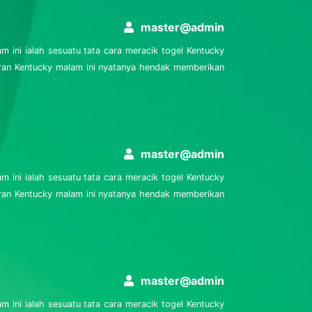
master@admin
m ini ialah sesuatu tata cara meracik togel Kentucky
coran Kentucky malam ini nyatanya hendak memberikan
master@admin
m ini ialah sesuatu tata cara meracik togel Kentucky
coran Kentucky malam ini nyatanya hendak memberikan
master@admin
m ini ialah sesuatu tata cara meracik togel Kentucky