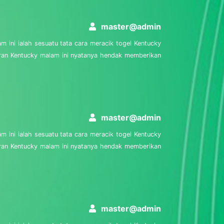
master@admin
m ini ialah sesuatu tata cara meracik togel Kentucky
coran Kentucky malam ini nyatanya hendak memberikan
master@admin
m ini ialah sesuatu tata cara meracik togel Kentucky
coran Kentucky malam ini nyatanya hendak memberikan
master@admin