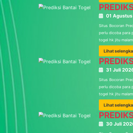
PREDIK
01 Agustus
Situs Bocoran Pred
perlu dicoba para
togel hk jitu malam
Lihat selengk
PREDIK
31 Juli 202
Situs Bocoran Pred
perlu dicoba para
togel hk jitu malam
Lihat selengk
PREDIK
30 Juli 202