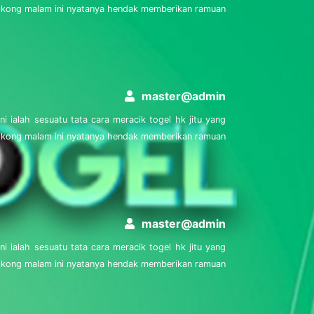
ngkong malam ini nyatanya hendak memberikan ramuan
master@admin
 ialah sesuatu tata cara meracik togel hk jitu yang
ngkong malam ini nyatanya hendak memberikan ramuan
master@admin
 ialah sesuatu tata cara meracik togel hk jitu yang
ngkong malam ini nyatanya hendak memberikan ramuan