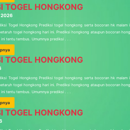
SI TOGEL HONGKONG
 2026
iksi Togel Hongkong Prediksi togel hongkong serta bocoran hk malam ini
 petaruh togel hongkong hari ini. Prediksi hongkong ataupun bocoran ho
 ini tentu tembus. Umumnya prediksi . . .
apnya
SI TOGEL HONGKONG
6
iksi Togel Hongkong Prediksi togel hongkong serta bocoran hk malam ini
 petaruh togel hongkong hari ini. Prediksi hongkong ataupun bocoran ho
 ini tentu tembus. Umumnya prediksi . . .
apnya
SI TOGEL HONGKONG
6